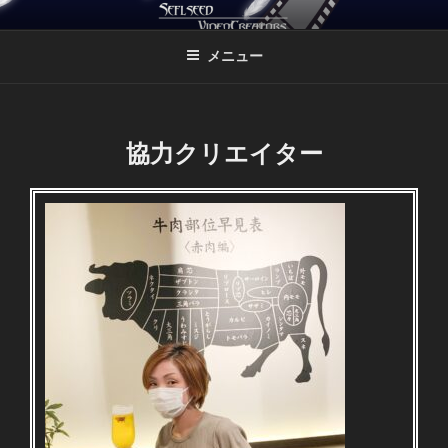
コ
SELFSEED VIDEO CREATORS
ン
メニュー
テ
ン
ツ
へ
協力クリエイター
ス
キ
ッ
プ