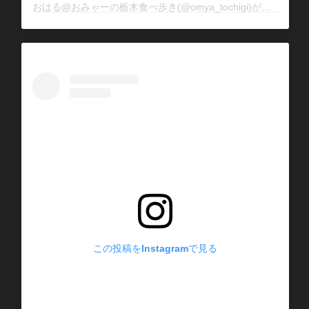
おはる@おみゃーの栃木食べ歩き(@omya_tochigi)がシェアした投稿
この投稿をInstagramで見る