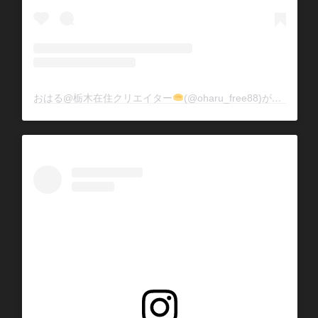
おはる@栃木在住クリエイター
(@oharu_free88)がシェアした投稿